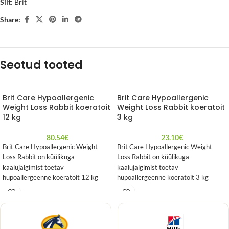
Silt:
Brit
Share:
Seotud tooted
Brit Care Hypoallergenic
Brit Care Hypoallergenic
Weight Loss Rabbit koeratoit
Weight Loss Rabbit koeratoit
12 kg
3 kg
80.54
€
23.10
€
Brit Care Hypoallergenic Weight
Brit Care Hypoallergenic Weight
Loss Rabbit on küülikuga
Loss Rabbit on küülikuga
kaalujälgimist toetav
kaalujälgimist toetav
hüpoallergeenne koeratoit 12 kg
hüpoallergeenne koeratoit 3 kg
pakendis.
pakendis.