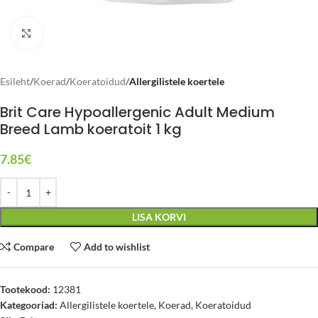
Click to enlarge
Esileht
Koerad
Koeratoidud
Allergilistele koertele
Brit Care Hypoallergenic Adult Medium
Breed Lamb koeratoit 1 kg
7.85
€
LISA KORVI
Compare
Add to wishlist
Tootekood:
12381
Kategooriad:
Allergilistele koertele
,
Koerad
,
Koeratoidud