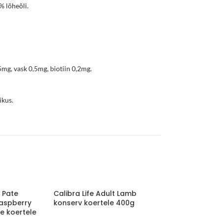
% lõheõli.
mg, vask 0,5mg, biotiin 0,2mg.
mikus.
 Pate
Calibra Life Adult Lamb
Calibra Life Adu
Raspberry
konserv koertele 400g
Carrots konser
ke koertele
400g