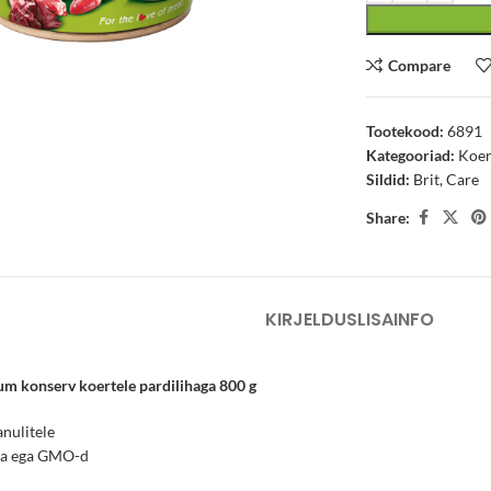
arge
Compare
Tootekood:
6891
Kategooriad:
Koe
Sildid:
Brit
,
Care
Share:
KIRJELDUS
LISAINFO
um konserv koertele pardilihaga 800 g
anulitele
soja ega GMO-d