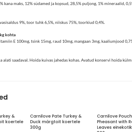
% kana maks, 12% südamed ja kopsud, 28,5% puljong, 1% mineraalid, 0,5
vasisaldus 9%, toor tuhk 6,5%, niiskus 75%, toorkiud 0,4%.
 kg kohta
itamiin E 100mg, tsink 15mg, raud 10mg, mangaan 3mg, kaaliumjood 0,75
a alati saadaval. Hoida kuivas jahedas kohas. Avatud konservi hoida kül
ted
urkey &
Carnilove Pate Turkey &
Carnilove Pouch
it koertele
Duck märgtoit koertele
Pheasant with 
300g
Leaves einekoti