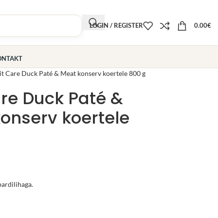
LOGIN / REGISTER
0.00
€
ONTAKT
it Care Duck Paté & Meat konserv koertele 800 g
are Duck Paté &
onserv koertele
ardilihaga.