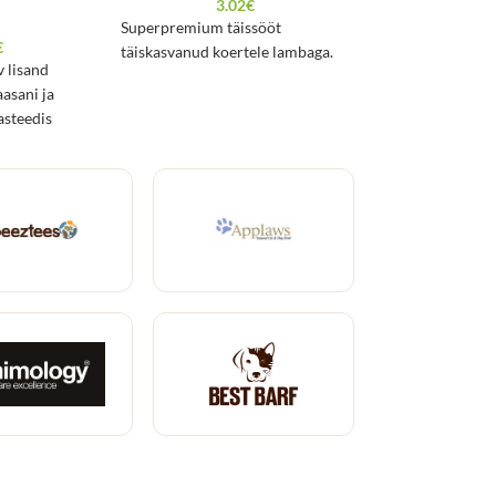
3.02
€
2.7
Superpremium täissööt
€
Superpremium täi
täiskasvanud koertele lambaga.
v lisand
täiskasvanud koert
aasani ja
porganditega.
asteedis
le.