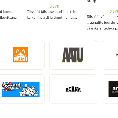
300g
3.87
€
3.87
d koertele
Täissööt täiskasvanud koertele
Täissööt või maitse
kibuvitsaga.
kalkuni, pardi ja timutiheinaga.
graanulite juurde f
vaarikalehtedega p
täiskasvanud koerte