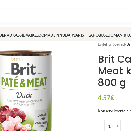
OERAD
KASSID
VÄIKELOOMAD
LINNUD
AKVARISTIKA
HOBUSED
OMANIK
K
Esileht
Koerad
Br
Brit C
Meat k
800 g
4.57
€
Konserv koertele p