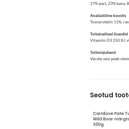
27% part, 23% kana, 8
Analüütiline koostis
Toorproteiin 11%, ras
Toitainelised lisandid
Vitamiin D3 250 IU, v
Toitmisjuhend
Värske vesi peab olem
Seotud too
Carnilove Pate T
Wild Boar märgto
300g