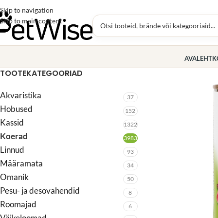
Skip to navigation
Skip to main content
AVALEHT
K
TOOTEKATEGOORIAD
Akvaristika
37
Hobused
152
Kassid
1322
Koerad
3983
Linnud
93
Määramata
34
Omanik
50
Pesu- ja desovahendid
8
Roomajad
6
Väikeloomad