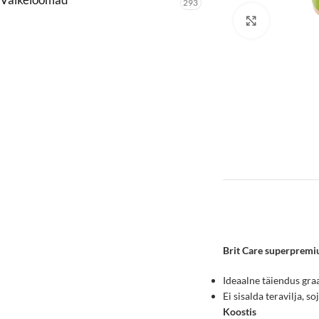
293
Click to enl
Brit Care superpremi
Ideaalne täiendus gra
Ei sisalda teravilja, 
Koostis