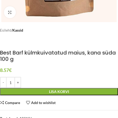
Click to enlarge
Esileht
Kassid
Best Barf külmkuivatatud maius, kana süda
100 g
8.57
€
LISA KORVI
Compare
Add to wishlist