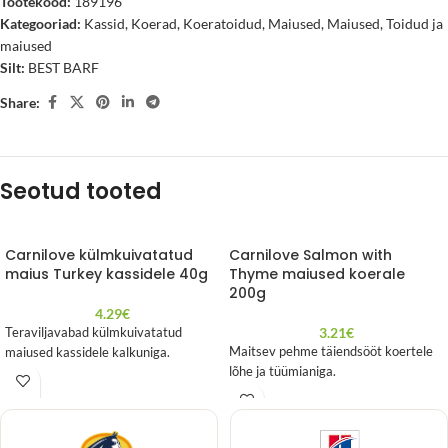
Tootekood:
189196
Kategooriad:
Kassid
,
Koerad
,
Koeratoidud
,
Maiused
,
Maiused
,
Toidud ja
maiused
Silt:
BEST BARF
Share:
Seotud tooted
Carnilove külmkuivatatud
Carnilove Salmon with
maius Turkey kassidele 40g
Thyme maiused koerale
200g
4.29
€
3.21
€
Teraviljavabad külmkuivatatud
Maitsev pehme täiendsööt koertele
maiused kassidele kalkuniga.
lõhe ja tüümianiga.