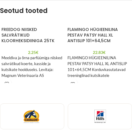
Seotud tooted
FREEDOG NIISKED
FLAMINGO HÜGIEENILINA
SALVRÄTIKUD
PESTAV PATSY HALL XL
KLOORHEKSIDIINIGA 25TK
ANTISLIP 101×64,5CM
2.25
€
22.83
€
Meeldiva ja õrna parfüümiga niisked
FLAMINGO HÜGIEENILINA
salvrätikud koerte, kasside ja
PESTAV PATSY HALL XL ANTISLIP
kutsikate hoolduseks. Levitaja:
101×64,5CM Korduvkasutatavad
Magnum Veterinaaria AS
treeninglinad kutsikatele
potitreeninguks või koertele kellel on
probleeme uriinipidamisega.
Materjal: hingava