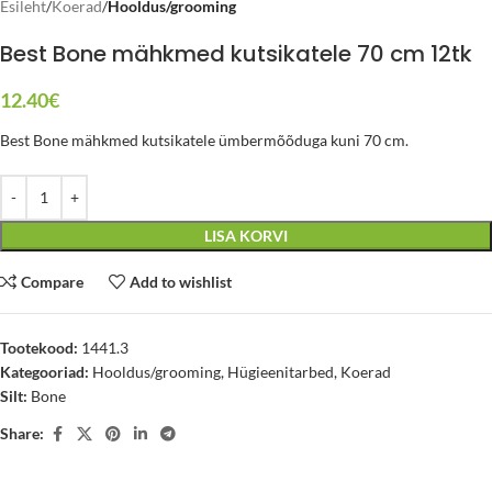
Esileht
Koerad
Hooldus/grooming
Best Bone mähkmed kutsikatele 70 cm 12tk
12.40
€
Best Bone mähkmed kutsikatele ümbermõõduga kuni 70 cm.
LISA KORVI
Compare
Add to wishlist
Tootekood:
1441.3
Kategooriad:
Hooldus/grooming
,
Hügieenitarbed
,
Koerad
Silt:
Bone
Share: