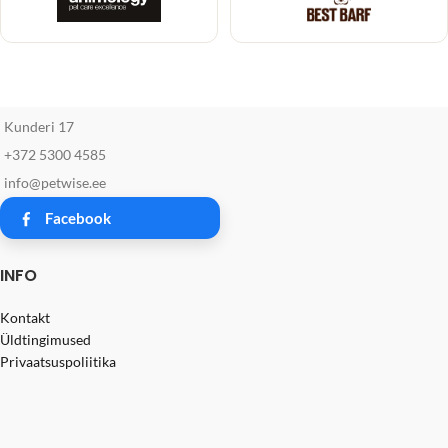
Kunderi 17
+372 5300 4585
info@petwise.ee
Facebook
INFO
Kontakt
Üldtingimused
Privaatsuspoliitika