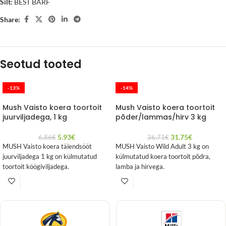
Silt:
BEST BARF
Share:
Seotud tooted
-13%
-14%
Mush Vaisto koera toortoit
Mush Vaisto koera toortoit
juurviljadega, 1 kg
põder/lammas/hirv 3 kg
5.93
€
31.75
€
6.86
€
36.71
€
MUSH Vaisto koera täiendsööt
MUSH Vaisto Wild Adult 3 kg on
juurviljadega 1 kg on külmutatud
külmutatud koera toortoit põdra,
toortoit köögiviljadega.
lamba ja hirvega.