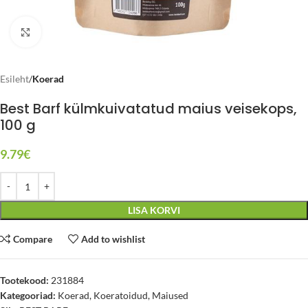
Click to enlarge
Esileht
Koerad
Best Barf külmkuivatatud maius veisekops,
100 g
9.79
€
LISA KORVI
Compare
Add to wishlist
Tootekood:
231884
Kategooriad:
Koerad
,
Koeratoidud
,
Maiused