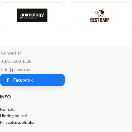
Kunderi 17
+372 5300 4585
info@petwise.ee
Facebook
INFO
Kontakt
Üldtingimused
Privaatsuspoliitika