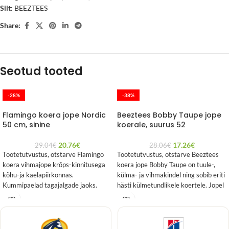
Silt:
BEEZTEES
Share:
Seotud tooted
-28%
-38%
Flamingo koera jope Nordic
Beeztees Bobby Taupe jope
50 cm, sinine
koerale, suurus 52
20.76
€
17.26
€
29.04
€
28.06
€
Tootetutvustus, otstarve Flamingo
Tootetutvustus, otstarve Beeztees
koera vihmajope krõps-kinnitusega
koera jope Bobby Taupe on tuule-,
kõhu-ja kaelapiirkonnas.
külma- ja vihmakindel ning sobib eriti
Kummipaelad tagajalgade jaoks.
hästi külmetundlikele koertele. Jopel
Vee- ja tuulekindel. Seest viimistletud
olevad
pehme fliisiga. Ava rihma