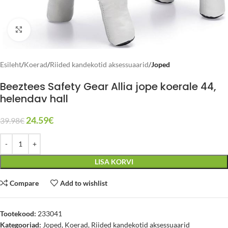
Click to enlarge
Esileht
Koerad
Riided kandekotid aksessuaarid
Joped
Beeztees Safety Gear Allia jope koerale 44,
helendav hall
24.59
€
39.98
€
LISA KORVI
Compare
Add to wishlist
Tootekood:
233041
Kategooriad:
Joped
,
Koerad
,
Riided kandekotid aksessuaarid