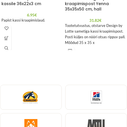
kassile 36x22x3 cm
kraapimispost Yenna
35x35x50 cm, hall
6.95
€
31.82
€
Papist kassi kraapimislaud.
Tootetutvustus, otstarve Design by
Lotte sametiga kassi kraapimispost.
Posti küljes on nööri otsas rippuv pall.
Mõõdud 35 x 35 x