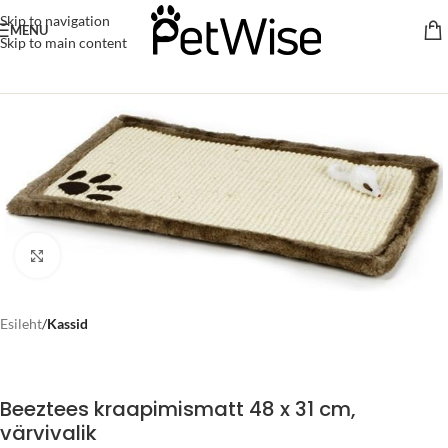
Skip to navigation
MENU
Skip to main content
Click to enlarge
Esileht
Kassid
Beeztees kraapimismatt 48 x 31 cm,
värvivalik