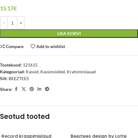
15.17
€
LISA KORVI
Compare
Add to wishlist
Tootekood:
121615
Kategooriad:
Kassid
,
Kassimööbel
,
Kratsimislauad
Silt:
BEEZTEES
Share:
Seotud tooted
Record kraapimislaud
Beeztees design by Lotte