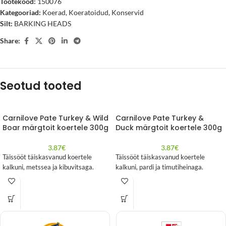
Tootekood:
150076
Kategooriad:
Koerad
,
Koeratoidud
,
Konservid
Silt:
BARKING HEADS
Share:
Seotud tooted
Carnilove Pate Turkey & Wild
Carnilove Pate Turkey &
Boar märgtoit koertele 300g
Duck märgtoit koertele 300g
3.87
€
3.87
€
Täissööt täiskasvanud koertele
Täissööt täiskasvanud koertele
kalkuni, metssea ja kibuvitsaga.
kalkuni, pardi ja timutiheinaga.