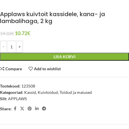
Applaws kuivtoit kassidele, kana- ja
lambalihaga, 2 kg
10.72
€
19.32
€
LISA KORVI
Compare
Add to wishlist
Tootekood:
123508
Kategooriad:
Kassid
,
Kuivtoidud
,
Toidud ja maiused
Silt:
APPLAWS
Share: