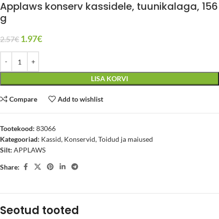
Applaws konserv kassidele, tuunikalaga, 156
g
1.97
€
2.57
€
LISA KORVI
Compare
Add to wishlist
Tootekood:
83066
Kategooriad:
Kassid
,
Konservid
,
Toidud ja maiused
Silt:
APPLAWS
Share:
Seotud tooted