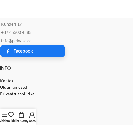
Kunderi 17
+372 5300 4585
info@petwise.ee
Facebook
INFO
Kontakt
Üldtingimused
Privaatsuspoliitika
Sidebar
Wishlist
Cart
My account