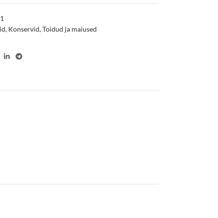
91
id
,
Konservid
,
Toidud ja maiused