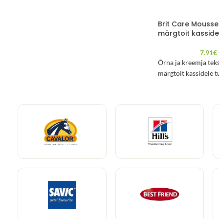
Brit Care Mousse
märgtoit kasside
7.91
€
Õrna ja kreemja tek
märgtoit kassidele t