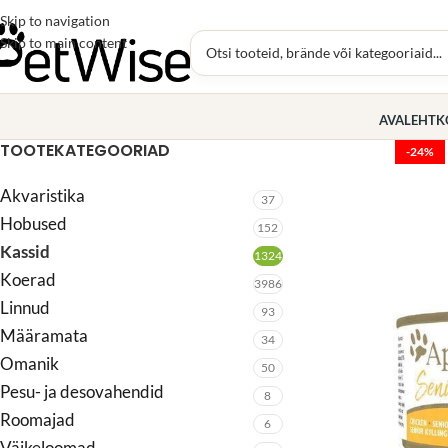
Skip to navigation
Skip to main content
AVALEHT
K
TOOTEKATEGOORIAD
-24%
Akvaristika
37
Hobused
152
Kassid
1324
Koerad
3986
Linnud
93
Määramata
34
Omanik
50
Pesu- ja desovahendid
8
Roomajad
6
Väikeloomad