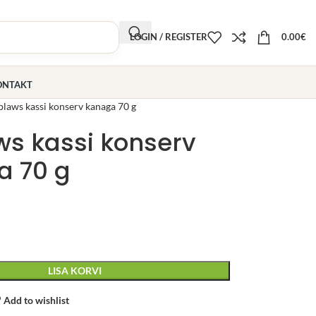
LOGIN / REGISTER
0.00
€
ONTAKT
laws kassi konserv kanaga 70 g
s kassi konserv
a 70 g
LISA KORVI
Add to wishlist