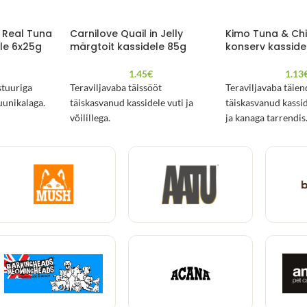
 Real Tuna
Carnilove Quail in Jelly
Kimo Tuna & Chic
le 6x25g
märgtoit kassidele 85g
konserv kasside
1.45
€
1.13
stuuriga
Teraviljavaba täissööt
Teraviljavaba täie
uunikalaga.
täiskasvanud kassidele vuti ja
täiskasvanud kassi
võilillega.
ja kanaga tarrendis