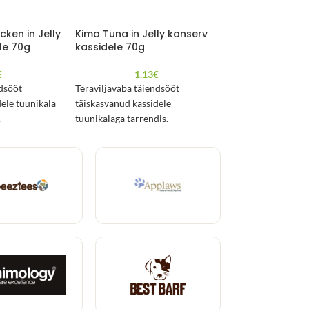
ken in Jelly
Kimo Tuna in Jelly konserv
Kimo Chicken & 
le 70g
kassidele 70g
Jelly konserv k
€
1.13
€
1.1
ndsööt
Teraviljavaba täiendsööt
Teraviljavaba täi
dele tuunikala
täiskasvanud kassidele
täiskasvanud kassi
.
tuunikalaga tarrendis.
surimiga tarrendis