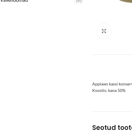
292
Click to enl
Applaws kassi konserv 
Koostis: kana 50%
Seotud too