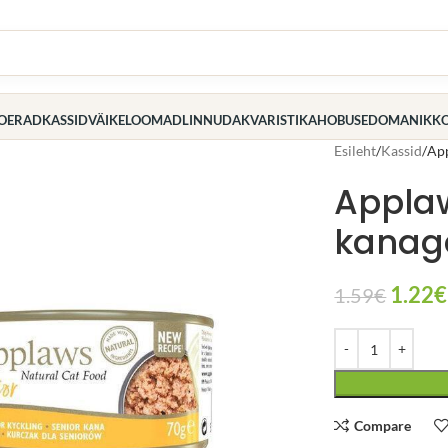
OERAD
KASSID
VÄIKELOOMAD
LINNUD
AKVARISTIKA
HOBUSED
OMANIK
K
Esileht
Kassid
App
Applaw
kanag
1.22
€
1.59
€
Compare