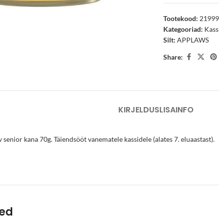
Tootekood:
2199
Kategooriad:
Kass
Silt:
APPLAWS
arge
Share:
KIRJELDUS
LISAINFO
senior kana 70g. Täiendsööt vanematele kassidele (alates 7. eluaastast).
ted