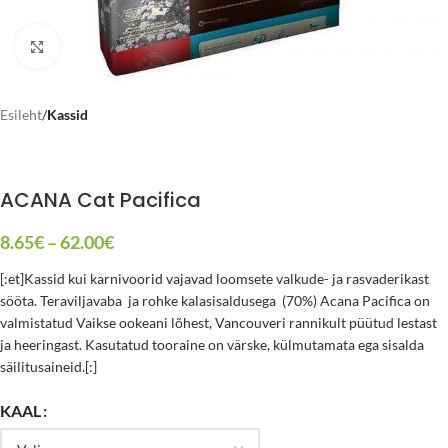
Click to enlarge
Esileht
Kassid
ACANA Cat Pacifica
8.65
€
–
62.00
€
[:et]Kassid kui karnivoorid vajavad loomsete valkude- ja rasvaderikast
sööta. Teraviljavaba ja rohke kalasisaldusega (70%) Acana Pacifica on
valmistatud Vaikse ookeani lõhest, Vancouveri rannikult püütud lestast
ja heeringast. Kasutatud tooraine on värske, külmutamata ega sisalda
säilitusaineid.[:]
KAAL