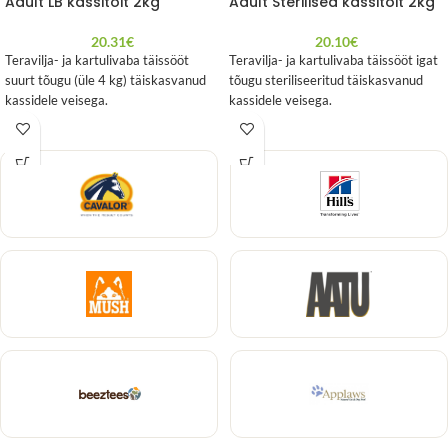
Adult LB kassitoit 2kg
Adult Sterilised kassitoit 2kg
20.31
€
20.10
€
Teravilja- ja kartulivaba täissööt
Teravilja- ja kartulivaba täissööt igat
suurt tõugu (üle 4 kg) täiskasvanud
tõugu steriliseeritud täiskasvanud
kassidele veisega.
kassidele veisega.