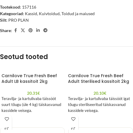
Tootekood:
157116
Kategooriad:
Kassid
,
Kuivtoidud
,
Toidud ja maiused
Silt:
PRO PLAN
Share:
Seotud tooted
Carnilove True Fresh Beef
Carnilove True Fresh Beef
Adult LB kassitoit 2kg
Adult Sterilised kassitoit 2kg
20.31
€
20.10
€
Teravilja- ja kartulivaba täissööt
Teravilja- ja kartulivaba täissööt igat
suurt tõugu (üle 4 kg) täiskasvanud
tõugu steriliseeritud täiskasvanud
kassidele veisega.
kassidele veisega.