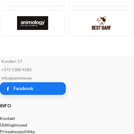
Kunderi 17
+372 5300 4585
info@petwise.ee
Facebook
INFO
Kontakt
Üldtingimused
Privaatsuspoliitika