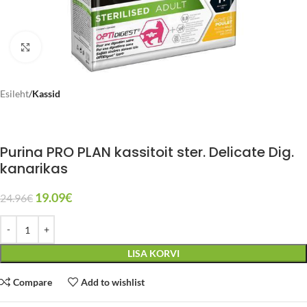
Click to enlarge
Esileht
Kassid
Purina PRO PLAN kassitoit ster. Delicate Dig.
kanarikas
19.09
€
24.96
€
LISA KORVI
Compare
Add to wishlist