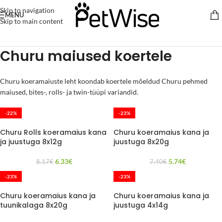
Skip to navigation
MENU
Skip to main content
Churu maiused koertele
Churu koeramaiuste leht koondab koertele mõeldud Churu pehmed
maiused, bites-, rolls- ja twin-tüüpi variandid.
-22%
-23%
Churu Rolls koeramaius kana
Churu koeramaius kana ja
ja juustuga 8x12g
juustuga 8x20g
6.33
€
5.74
€
8.17
€
7.40
€
-23%
-23%
Churu koeramaius kana ja
Churu koeramaius kana ja
tuunikalaga 8x20g
juustuga 4x14g