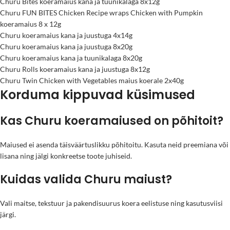
Churu Bites koeramaius kana ja tuunikalaga 8x12g
Churu FUN BITES Chicken Recipe wraps Chicken with Pumpkin
koeramaius 8 x 12g
Churu koeramaius kana ja juustuga 4x14g
Churu koeramaius kana ja juustuga 8x20g
Churu koeramaius kana ja tuunikalaga 8x20g
Churu Rolls koeramaius kana ja juustuga 8x12g
Churu Twin Chicken with Vegetables maius koerale 2x40g
Korduma kippuvad küsimused
Kas Churu koeramaiused on põhitoit?
Maiused ei asenda täisväärtuslikku põhitoitu. Kasuta neid preemiana või
lisana ning jälgi konkreetse toote juhiseid.
Kuidas valida Churu maiust?
Vali maitse, tekstuur ja pakendisuurus koera eelistuse ning kasutusviisi
järgi.