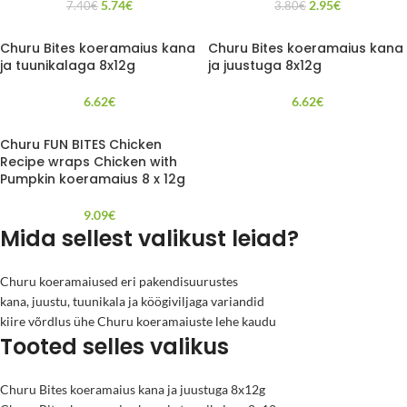
5.74
€
2.95
€
7.40
€
3.80
€
Churu Bites koeramaius kana
Churu Bites koeramaius kana
ja tuunikalaga 8x12g
ja juustuga 8x12g
6.62
€
6.62
€
Churu FUN BITES Chicken
Recipe wraps Chicken with
Pumpkin koeramaius 8 x 12g
9.09
€
Mida sellest valikust leiad?
Churu koeramaiused eri pakendisuurustes
kana, juustu, tuunikala ja köögiviljaga variandid
kiire võrdlus ühe Churu koeramaiuste lehe kaudu
Tooted selles valikus
Churu Bites koeramaius kana ja juustuga 8x12g